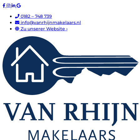
0182 – 748 739
info@vanrhijnmakelaars.nl
Zu unserer Website ›