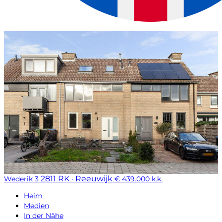
2811 RK · Reeuwijk
Wederik 3
€ 439.000 k.k.
Heim
Medien
In der Nähe