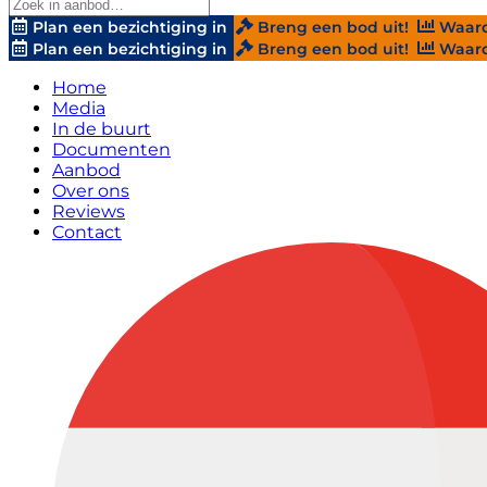
Plan een bezichtiging in
Breng een bod uit!
Waard
Plan een bezichtiging in
Breng een bod uit!
Waard
Home
Media
In de buurt
Documenten
Aanbod
Over ons
Reviews
Contact