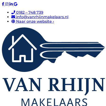
0182 – 748 739
info@vanrhijnmakelaars.nl
Naar onze website ›