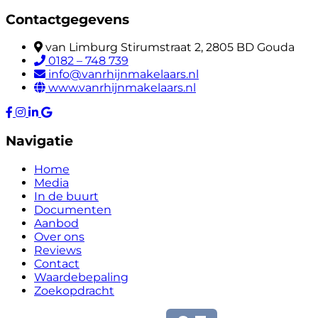
Contactgegevens
van Limburg Stirumstraat 2, 2805 BD Gouda
0182 – 748 739
info@vanrhijnmakelaars.nl
www.vanrhijnmakelaars.nl
Navigatie
Home
Media
In de buurt
Documenten
Aanbod
Over ons
Reviews
Contact
Waardebepaling
Zoekopdracht