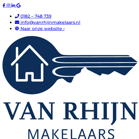
0182 – 748 739
info@vanrhijnmakelaars.nl
Naar onze website ›