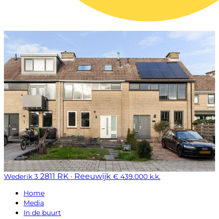
2811 RK · Reeuwijk
Wederik 3
€ 439.000 k.k.
Home
Media
In de buurt